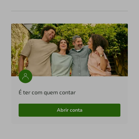
É ter com quem contar
Abrir conta