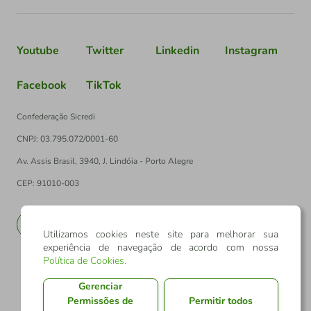
Youtube
Twitter
Linkedin
Instagram
Facebook
TikTok
Confederação Sicredi
CNPJ: 03.795.072/0001-60
Av. Assis Brasil, 3940, J. Lindóia - Porto Alegre
CEP: 91010-003
PT
EN
Utilizamos cookies neste site para melhorar sua
experiência de navegação de acordo com nossa
Política de Cookies
.
Gerenciar
Permissões de
Permitir todos