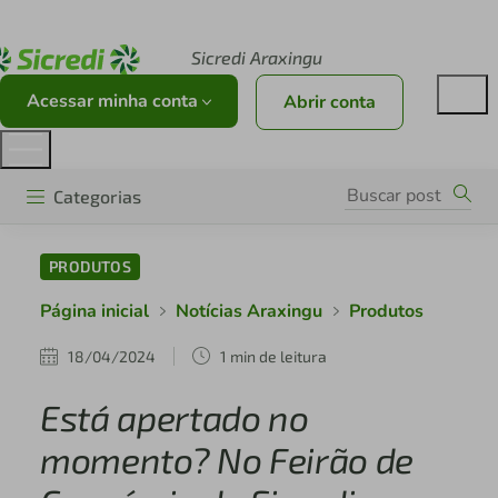
Acesse sicredi.com.br
Sicredi Araxingu
Acessar minha conta
Abrir conta
Categorias
PRODUTOS
Página inicial
Notícias Araxingu
Produtos
18/04/2024
1 min de leitura
Está apertado no
momento? No Feirão de