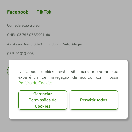
Facebook
TikTok
Confederação Sicredi
CNPJ: 03.795.072/0001-60
Av. Assis Brasil, 3940, J. Lindóia - Porto Alegre
CEP: 91010-003
PT
EN
Utilizamos cookies neste site para melhorar sua
experiência de navegação de acordo com nossa
Política de Cookies
.
Gerenciar
Permissões de
Permitir todos
Cookies