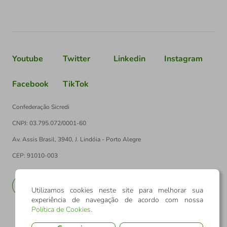
Youtube
Twitter
Linkedin
Instagram
Facebook
TikTok
Confederação Sicredi
CNPJ: 03.795.072/0001-60
Av. Assis Brasil, 3940, J. Lindóia - Porto Alegre
CEP: 91010-003
PT
EN
Utilizamos cookies neste site para melhorar sua
experiência de navegação de acordo com nossa
Política de Cookies
.