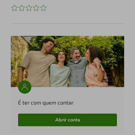
É ter com quem contar
Abrir conta