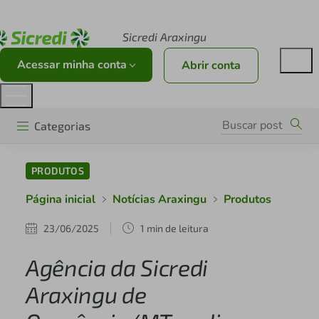
Acesse sicredi.com.br
Sicredi Araxingu
Acessar minha conta
Abrir conta
Categorias
PRODUTOS
Página inicial
Notícias Araxingu
Produtos
23/06/2025
1 min de leitura
Agência da Sicredi
Araxingu de