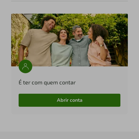
É ter com quem contar
Abrir conta