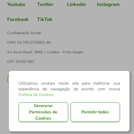
Youtube
Twitter
Linkedin
Instagram
Facebook
TikTok
Confederação Sicredi
CNPJ: 03.795.072/0001-60
Av. Assis Brasil, 3940, J. Lindóia - Porto Alegre
CEP: 91010-003
PT
EN
Utilizamos cookies neste site para melhorar sua
experiência de navegação de acordo com nossa
Política de Cookies
.
Gerenciar
Permissões de
Permitir todos
Cookies