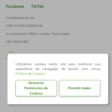
Facebook
TikTok
Confederação Sicredi
CNPJ: 03.795.072/0001-60
Av. Assis Brasil, 3940, J. Lindóia - Porto Alegre
CEP: 91010-003
PT
EN
Utilizamos cookies neste site para melhorar sua
experiência de navegação de acordo com nossa
Política de Cookies
.
Gerenciar
Permissões de
Permitir todos
Cookies