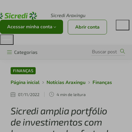
Acesse sicredi.com.br
Sicredi Araxingu
Acessar minha conta
Abrir conta
Categorias
FINANÇAS
Página inicial
Notícias Araxingu
Finanças
07/11/2022
4 min de leitura
Sicredi amplia portfólio
de investimentos com