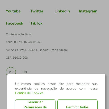
Youtube
Twitter
Linkedin
Instagram
Facebook
TikTok
Confederação Sicredi
CNPJ: 03.795.072/0001-60
Av. Assis Brasil, 3940, J. Lindóia - Porto Alegre
CEP: 91010-003
PT
EN
Utilizamos cookies neste site para melhorar sua
experiência de navegação de acordo com nossa
Política de Cookies
.
Gerenciar
Permissões de
Permitir todos