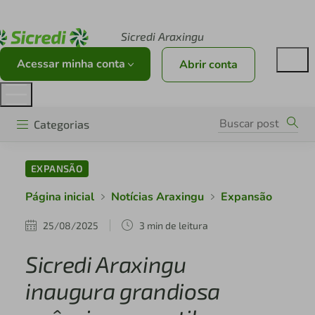
Acesse sicredi.com.br
Sicredi Araxingu
Acessar minha conta
Abrir conta
Categorias
EXPANSÃO
Página inicial
Notícias Araxingu
Expansão
25/08/2025
3 min de leitura
Sicredi Araxingu
inaugura grandiosa