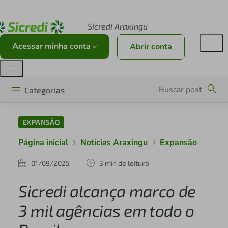
Acesse sicredi.com.br
Sicredi Araxingu
Acessar minha conta
Abrir conta
Categorias
EXPANSÃO
Página inicial
Notícias Araxingu
Expansão
01/09/2025
3 min de leitura
Sicredi alcança marco de
3 mil agências em todo o