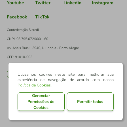
Youtube
Twitter
Linkedin
Instagram
Facebook
TikTok
Confederação Sicredi
CNPJ: 03.795.072/0001-60
Av. Assis Brasil, 3940, J. Lindóia - Porto Alegre
CEP: 91010-003
PT
EN
Utilizamos cookies neste site para melhorar sua
experiência de navegação de acordo com nossa
Política de Cookies
.
Gerenciar
Permissões de
Permitir todos
Cookies