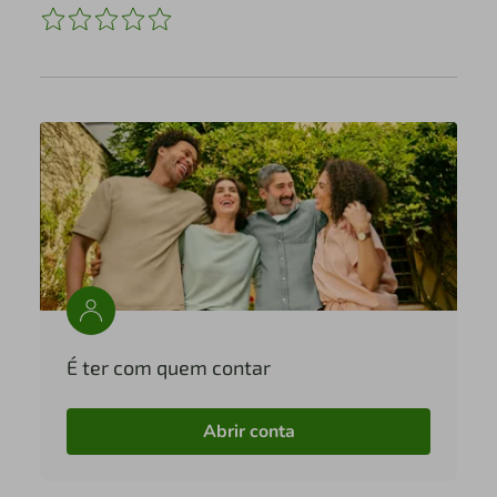
É ter com quem contar
Abrir conta