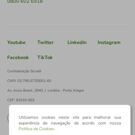
0800 602 6918
Youtube
Twitter
Linkedin
Instagram
Facebook
TikTok
Confederação Sicredi
CNPJ: 03.795.072/0001-60
Av. Assis Brasil, 3940, J. Lindóia - Porto Alegre
CEP: 91010-003
Utilizamos cookies neste site para melhorar sua
PT
EN
experiência de navegação de acordo com nossa
Política de Cookies
.