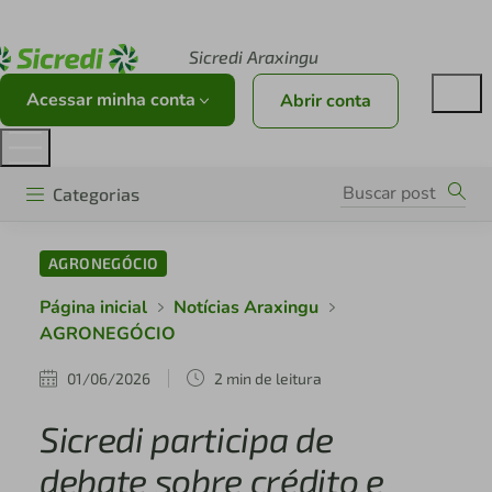
Acesse sicredi.com.br
Sicredi Araxingu
Acessar minha conta
Abrir conta
Categorias
AGRONEGÓCIO
Página inicial
Notícias Araxingu
AGRONEGÓCIO
01/06/2026
2 min de leitura
Sicredi participa de
debate sobre crédito e