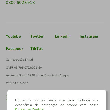
0800 602 6918
Youtube
Twitter
Linkedin
Instagram
Facebook
TikTok
Confederação Sicredi
CNPJ: 03.795.072/0001-60
Av. Assis Brasil, 3940, J. Lindóia - Porto Alegre
CEP: 91010-003
PT
EN
Utilizamos cookies neste site para melhorar sua
experiência de navegação de acordo com nossa
Política de Cookies
.