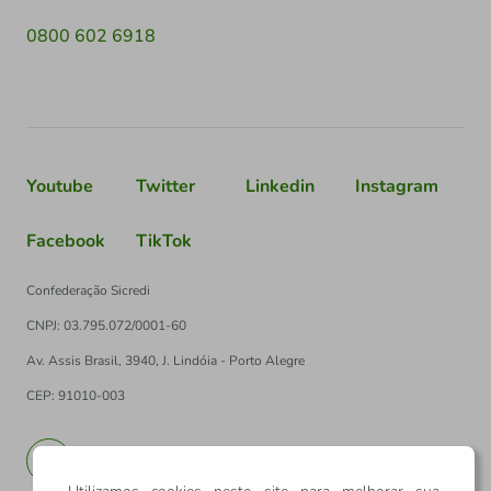
0800 602 6918
Youtube
Twitter
Linkedin
Instagram
Facebook
TikTok
Confederação Sicredi
CNPJ: 03.795.072/0001-60
Av. Assis Brasil, 3940, J. Lindóia - Porto Alegre
CEP: 91010-003
PT
EN