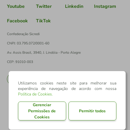
Youtube
Twitter
Linkedin
Instagram
Facebook
TikTok
Confederação Sicredi
CNPJ: 03.795.072/0001-60
Av. Assis Brasil, 3940, J. Lindóia - Porto Alegre
CEP: 91010-003
PT
EN
Utilizamos cookies neste site para melhorar sua
experiência de navegação de acordo com nossa
Política de Cookies
.
Gerenciar
Permissões de
Permitir todos
Cookies