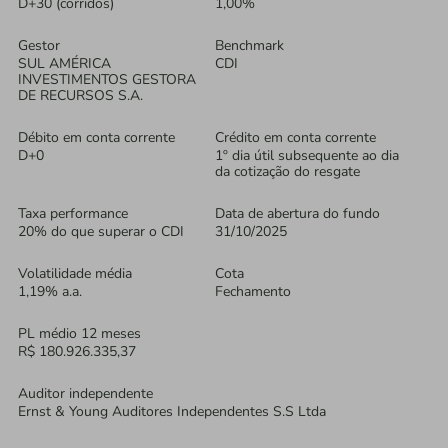
D+30 (corridos)
1,00%
Gestor
Benchmark
SUL AMÉRICA
CDI
INVESTIMENTOS GESTORA
DE RECURSOS S.A.
Débito em conta corrente
Crédito em conta corrente
D+0
1º dia útil subsequente ao dia
da cotização do resgate
Taxa performance
Data de abertura do fundo
20% do que superar o CDI
31/10/2025
Volatilidade média
Cota
1,19% a.a.
Fechamento
PL médio 12 meses
R$ 180.926.335,37
Auditor independente
Ernst & Young Auditores Independentes S.S Ltda