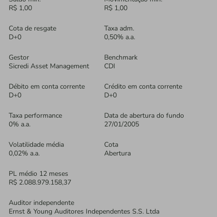
R$ 1,00
R$ 1,00
Cota de resgate
Taxa adm.
D+0
0,50% a.a.
Gestor
Benchmark
Sicredi Asset Management
CDI
Débito em conta corrente
Crédito em conta corrente
D+0
D+0
Taxa performance
Data de abertura do fundo
0% a.a.
27/01/2005
Volatilidade média
Cota
0,02% a.a.
Abertura
PL médio 12 meses
R$ 2.088.979.158,37
Auditor independente
Ernst & Young Auditores Independentes S.S. Ltda