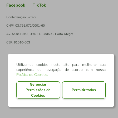
Facebook
TikTok
Confederação Sicredi
CNPJ: 03.795.072/0001-60
Av. Assis Brasil, 3940, J. Lindóia - Porto Alegre
CEP: 91010-003
PT
EN
Utilizamos cookies neste site para melhorar sua
experiência de navegação de acordo com nossa
Política de Cookies
.
Gerenciar
Permissões de
Permitir todos
Cookies