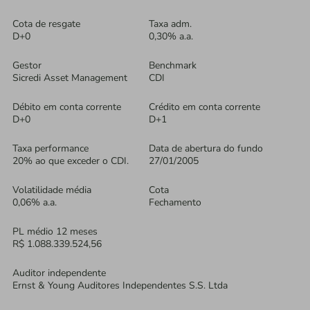
Cota de resgate
Taxa adm.
D+0
0,30% a.a.
Gestor
Benchmark
Sicredi Asset Management
CDI
Débito em conta corrente
Crédito em conta corrente
D+0
D+1
Taxa performance
Data de abertura do fundo
20% ao que exceder o CDI.
27/01/2005
Volatilidade média
Cota
0,06% a.a.
Fechamento
PL médio 12 meses
R$ 1.088.339.524,56
Auditor independente
Ernst & Young Auditores Independentes S.S. Ltda