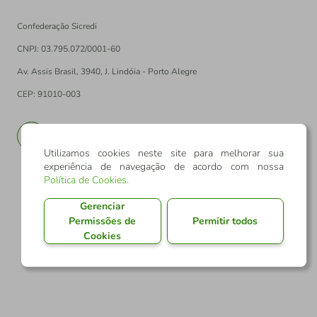
Confederação Sicredi
CNPJ: 03.795.072/0001-60
Av. Assis Brasil, 3940, J. Lindóia - Porto Alegre
CEP: 91010-003
PT
EN
Utilizamos cookies neste site para melhorar sua
experiência de navegação de acordo com nossa
Política de Cookies
.
Gerenciar
Permissões de
Permitir todos
Cookies