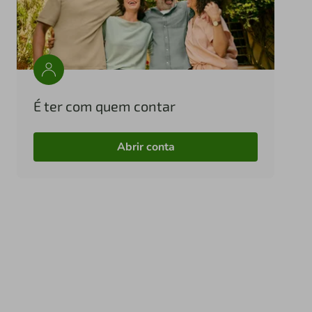
É ter com quem contar
Abrir conta