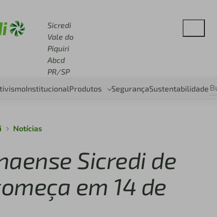
 sicredi.com.br
Sicredi
Vale do
Piquiri
Abcd
PR/SP
tivismo
Institucional
Produtos
Segurança
Sustentabilidade
i
Notícias
aense Sicredi de
 começa em 14 de