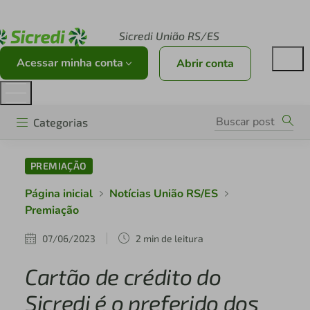
Acesse sicredi.com.br
Sicredi União RS/ES
Acessar minha conta
Abrir conta
Categorias
PREMIAÇÃO
Página inicial
Notícias União RS/ES
Premiação
07/06/2023
2 min de leitura
Cartão de crédito do
Sicredi é o preferido dos