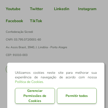
Youtube
Twitter
Linkedin
Instagram
Facebook
TikTok
Confederação Sicredi
CNPJ: 03.795.072/0001-60
Av. Assis Brasil, 3940, J. Lindóia - Porto Alegre
CEP: 91010-003
PT
EN
Utilizamos cookies neste site para melhorar sua
experiência de navegação de acordo com nossa
Política de Cookies
.
Gerenciar
Permissões de
Permitir todos
Cookies