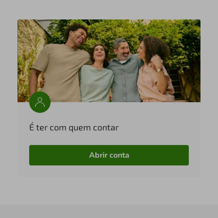
É ter com quem contar
Abrir conta