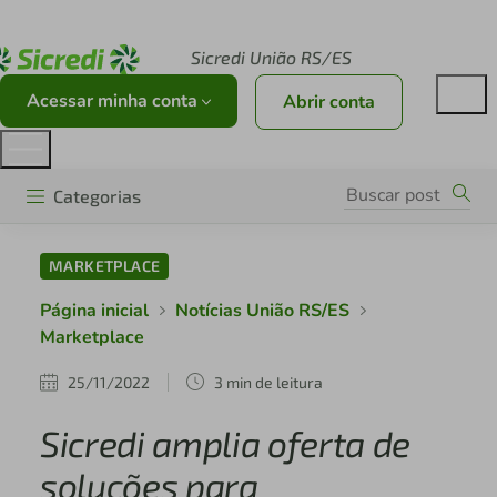
Acesse sicredi.com.br
Sicredi União RS/ES
Acessar minha conta
Abrir conta
Categorias
MARKETPLACE
Página inicial
Notícias União RS/ES
Marketplace
25/11/2022
3 min de leitura
Sicredi amplia oferta de
soluções para