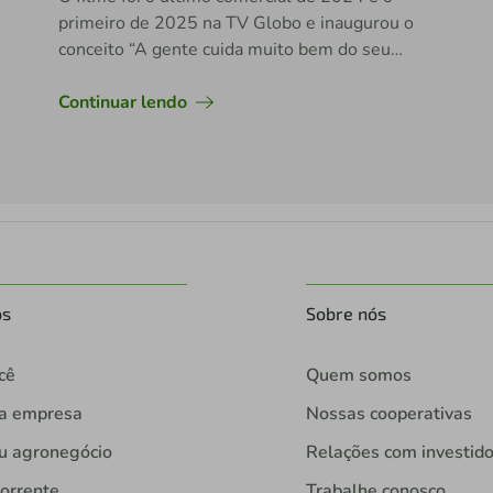
primeiro de 2025 na TV Globo e inaugurou o
conceito “A gente cuida muito bem do seu
dinheiro. E ainda melhor de você”, que norteia a
nova fase da campanha da marca.
Continuar lendo
os
Sobre nós
cê
Quem somos
ua empresa
Nossas cooperativas
u agronegócio
Relações com investid
orrente
Trabalhe conosco