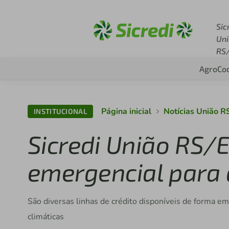
Acesse sicredi.com.br
Sic
Un
RS
Agro
Co
Página inicial
Notícias União R
INSTITUCIONAL
Sicredi União RS/E
emergencial para
São diversas linhas de crédito disponíveis de forma e
climáticas