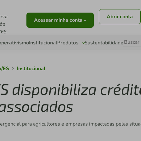
redi
Abrir conta
Acessar minha conta
ião
/ES
operativismo
Institucional
Produtos
Sustentabilidade
S/ES
Institucional
S disponibiliza crédit
 associados
mergencial para agricultores e empresas impactadas pelas situ