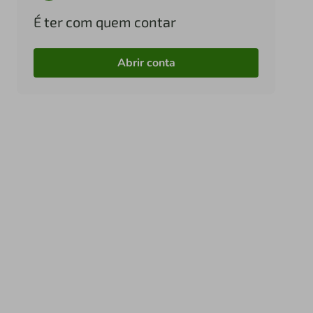
É ter com quem contar
Abrir conta