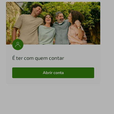
É ter com quem contar
Abrir conta