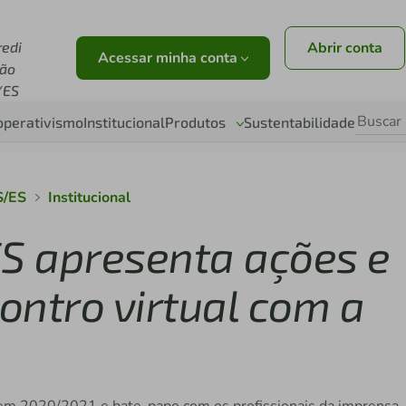
redi
Abrir conta
Acessar minha conta
ião
/ES
operativismo
Institucional
Produtos
Sustentabilidade
S/ES
Institucional
ES apresenta ações e
ontro virtual com a