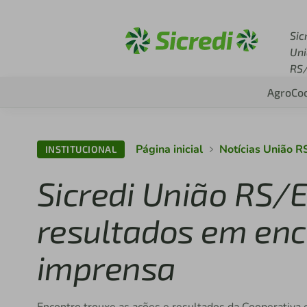
Acesse sicredi.com.br
Sic
Un
RS
Agro
Co
Página inicial
Notícias União R
INSTITUCIONAL
Sicredi União RS/
resultados em enc
imprensa