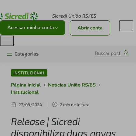
Acesse sicredi.com.br
Sicredi União RS/ES
Acessar minha conta
Abrir conta
Categorias
INSTITUCIONAL
Página inicial
Notícias União RS/ES
Institucional
27/06/2024
2 min de leitura
Release | Sicredi
disponibiliza duas novas