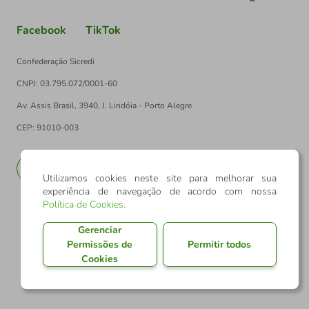
Facebook
TikTok
Confederação Sicredi
CNPJ: 03.795.072/0001-60
Av. Assis Brasil, 3940, J. Lindóia - Porto Alegre
CEP: 91010-003
PT
EN
Utilizamos cookies neste site para melhorar sua
experiência de navegação de acordo com nossa
Política de Cookies
.
Gerenciar
Permissões de
Permitir todos
Cookies