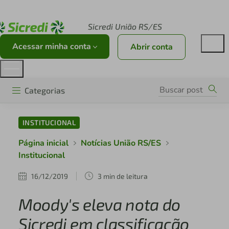
Acesse sicredi.com.br
Sicredi União RS/ES
Acessar minha conta
Abrir conta
Categorias
INSTITUCIONAL
Página inicial
Notícias União RS/ES
Institucional
16/12/2019
3 min de leitura
Moody's eleva nota do
Sicredi em classificação