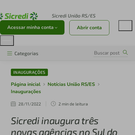
Acesse sicredi.com.br
Sicredi União RS/ES
Acessar minha conta
Abrir conta
Categorias
INAUGURAÇÕES
Página inicial
Notícias União RS/ES
Inaugurações
28/11/2022
2 min de leitura
Sicredi inaugura três
novas agências no Sul do