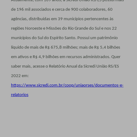
Atualmente, com 109 anos, a Sicredi União RS/ES possui mais
de 196 mil associados e cerca de 900 colaboradores, 60
agências, distribuídas em 39 municípios pertencentes às
regiões Noroeste e Missões do Rio Grande do Sul e nos 22
municípios do Sul do Espírito Santo. Possui um patrimônio
líquido de mais de R$ 675,8 milhões; mais de R$ 5,4 bilhões
em ativos e R$ 4,9 bilhões em recursos administrados. Quer
saber mais, acesse o Relatório Anual da Sicredi União RS/ES
2022 em:
https://www.sicredi.com.br/coop/uniaorses/documentos-e-
relatorios