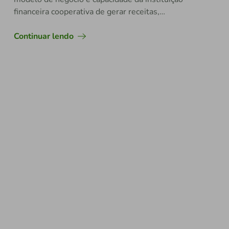
financeira cooperativa de gerar receitas,
lucratividade e manter bons índices de
qualidade de ativos e liquidez
Continuar lendo