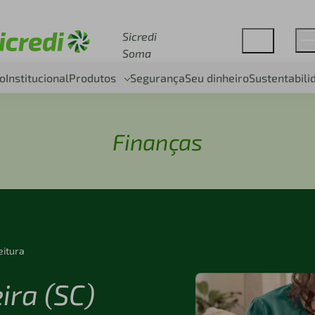
Acesse sicredi.com.br
Sicredi
Soma
o
Institucional
Produtos
Segurança
Seu dinheiro
Sustentabili
Finanças
eitura
ira (SC)