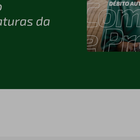
o
aturas da