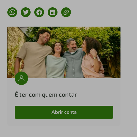
É ter com quem contar
Abrir conta