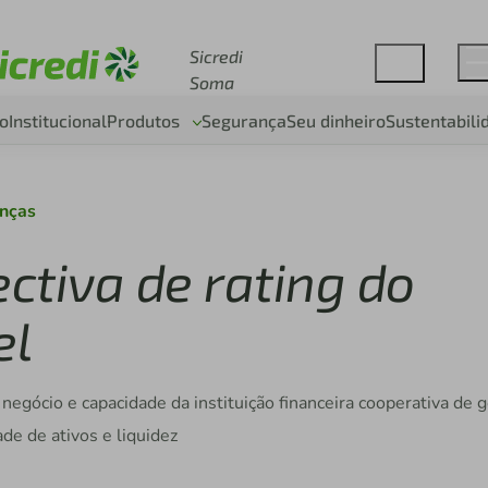
Acesse sicredi.com.br
Sicredi
Soma
o
Institucional
Produtos
Segurança
Seu dinheiro
Sustentabili
anças
ectiva de rating do
el
negócio e capacidade da instituição financeira cooperativa de g
ade de ativos e liquidez