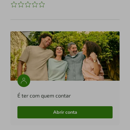
É ter com quem contar
Abrir conta