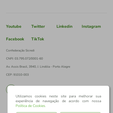
Youtube
Twitter
Linkedin
Instagram
Facebook
TikTok
Confederação Sicredi
CNPJ: 03.795.072/0001-60
Av. Assis Brasil, 3940, J. Lindóia - Porto Alegre
CEP: 91010-003
PT
EN
Utilizamos cookies neste site para melhorar sua
experiência de navegação de acordo com nossa
Política de Cookies
.