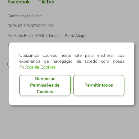
Facebook
TikTok
Confederação Sicredi
CNPJ: 03.795.072/0001-60
Av. Assis Brasil, 3940, J. Lindóia - Porto Alegre
CEP: 91010-003
Utilizamos cookies neste site para melhorar sua
experiência de navegação de acordo com nossa
PT
EN
Política de Cookies
.
Gerenciar
Permissões de
Permitir todos
Cookies