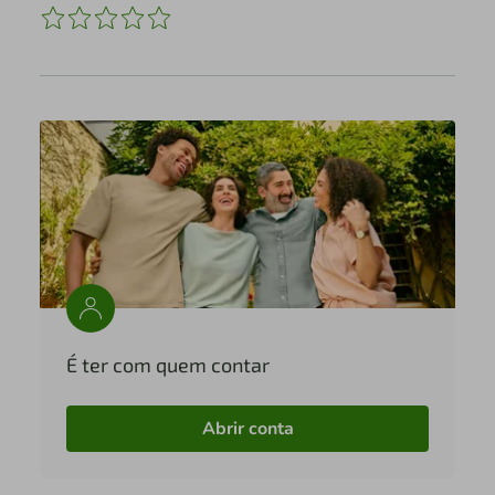
É ter com quem contar
Abrir conta