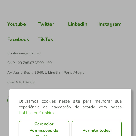
Youtube
Twitter
Linkedin
Instagram
Facebook
TikTok
Confederação Sicredi
CNPJ: 03.795.072/0001-60
Av. Assis Brasil, 3940, J. Lindóia - Porto Alegre
CEP: 91010-003
PT
EN
Utilizamos cookies neste site para melhorar sua
experiência de navegação de acordo com nossa
Política de Cookies
.
Gerenciar
Permissões de
Permitir todos