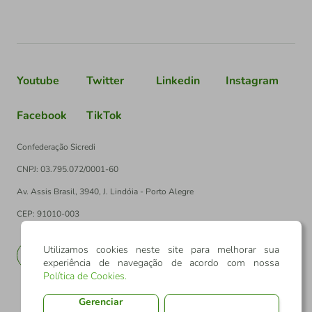
Youtube
Twitter
Linkedin
Instagram
Facebook
TikTok
Confederação Sicredi
CNPJ: 03.795.072/0001-60
Av. Assis Brasil, 3940, J. Lindóia - Porto Alegre
CEP: 91010-003
Utilizamos cookies neste site para melhorar sua
PT
EN
experiência de navegação de acordo com nossa
Política de Cookies
.
Gerenciar