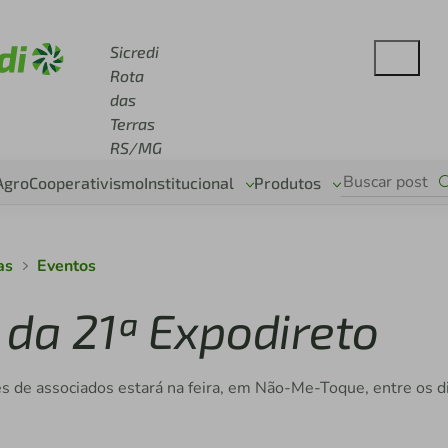
e sicredi.com.br
Sicredi
Rota
das
Terras
RS/MG
Agro
Cooperativismo
Institucional
Produtos
as
Eventos
á da 21ª Expodireto
es de associados estará na feira, em Não-Me-Toque, entre os d