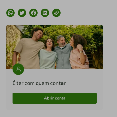
É ter com quem contar
Abrir conta