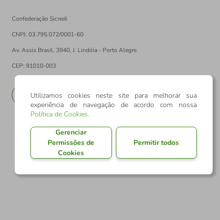
Confederação Sicredi
CNPJ: 03.795.072/0001-60
Av. Assis Brasil, 3940, J. Lindóia - Porto Alegre
CEP: 91010-003
PT
EN
Utilizamos cookies neste site para melhorar sua
experiência de navegação de acordo com nossa
Política de Cookies
.
Gerenciar
Permissões de
Permitir todos
Cookies