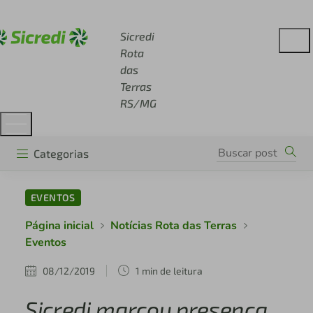
Acesse sicredi.com.br
Sicredi
Rota
das
Terras
RS/MG
Categorias
EVENTOS
Página inicial
Notícias Rota das Terras
Eventos
08/12/2019
1 min de leitura
Sicredi marcou presença