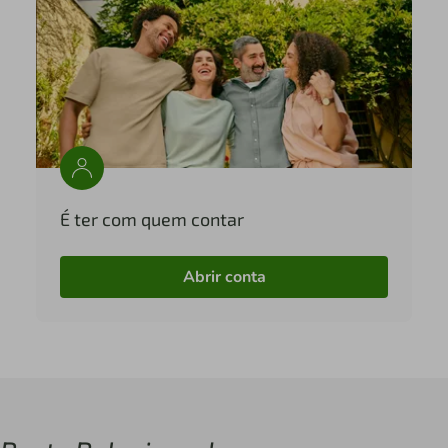
É ter com quem contar
Abrir conta