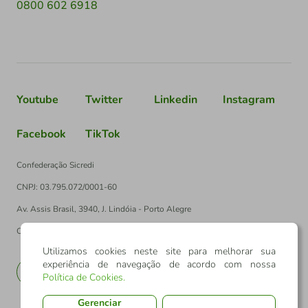
0800 602 6918
Youtube
Twitter
Linkedin
Instagram
Facebook
TikTok
Confederação Sicredi
CNPJ: 03.795.072/0001-60
Av. Assis Brasil, 3940, J. Lindóia - Porto Alegre
CEP: 91010-003
Utilizamos cookies neste site para melhorar sua
experiência de navegação de acordo com nossa
PT
EN
Política de Cookies
.
Gerenciar