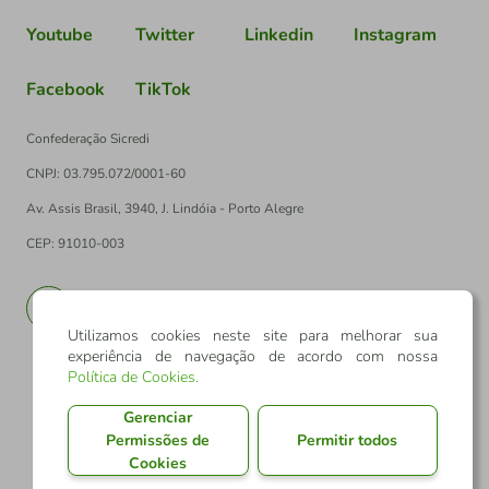
Youtube
Twitter
Linkedin
Instagram
Facebook
TikTok
Confederação Sicredi
CNPJ: 03.795.072/0001-60
Av. Assis Brasil, 3940, J. Lindóia - Porto Alegre
CEP: 91010-003
PT
EN
Utilizamos cookies neste site para melhorar sua
experiência de navegação de acordo com nossa
Política de Cookies
.
Gerenciar
Permissões de
Permitir todos
Cookies