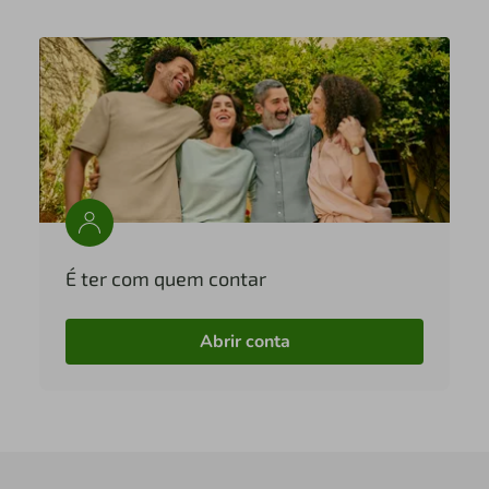
É ter com quem contar
Abrir conta