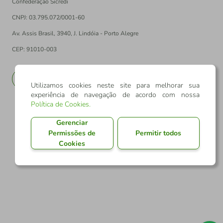
Confederação Sicredi
CNPJ: 03.795.072/0001-60
Av. Assis Brasil, 3940, J. Lindóia - Porto Alegre
CEP: 91010-003
PT
EN
Utilizamos cookies neste site para melhorar sua
experiência de navegação de acordo com nossa
Política de Cookies
.
Gerenciar
Permissões de
Permitir todos
Cookies