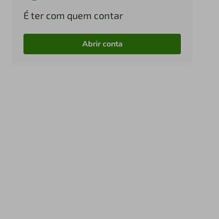
É ter com quem contar
Abrir conta