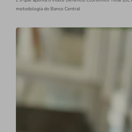
É o que aponta o índice Benefício Econômico Total (BET
metodologia do Banco Central