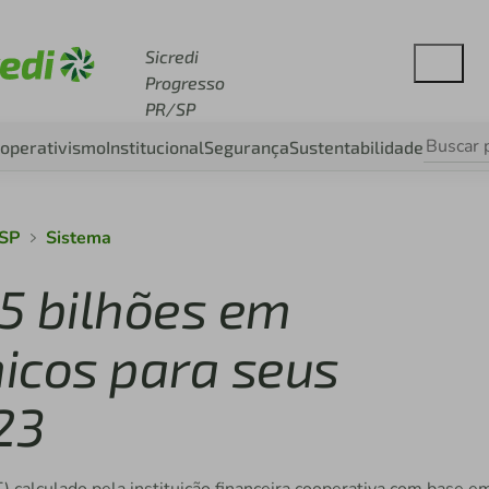
esse sicredi.com.br
Sicredi
Progresso
PR/SP
operativismo
Institucional
Segurança
Sustentabilidade
/SP
Sistema
,5 bilhões em
icos para seus
23