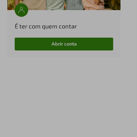
É ter com quem contar
Abrir conta