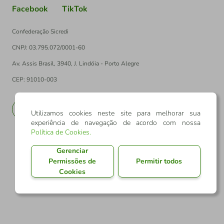
Facebook
TikTok
Confederação Sicredi
CNPJ: 03.795.072/0001-60
Av. Assis Brasil, 3940, J. Lindóia - Porto Alegre
CEP: 91010-003
PT
EN
Utilizamos cookies neste site para melhorar sua
experiência de navegação de acordo com nossa
Política de Cookies
.
Gerenciar
Permissões de
Permitir todos
Cookies