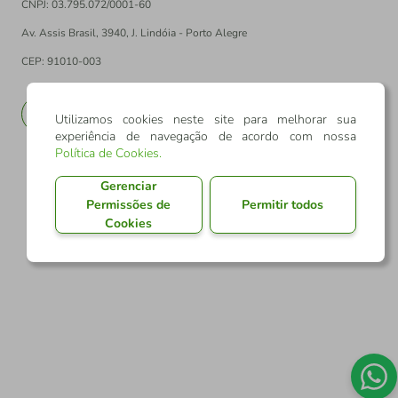
CNPJ: 03.795.072/0001-60
Av. Assis Brasil, 3940, J. Lindóia - Porto Alegre
CEP: 91010-003
PT
EN
Utilizamos cookies neste site para melhorar sua
experiência de navegação de acordo com nossa
Política de Cookies
.
Gerenciar
Permissões de
Permitir todos
Cookies