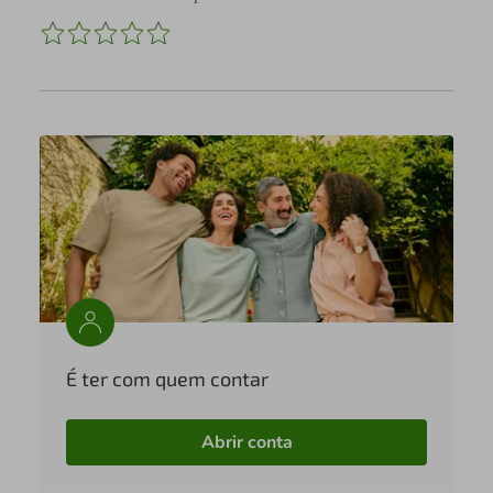
É ter com quem contar
Abrir conta