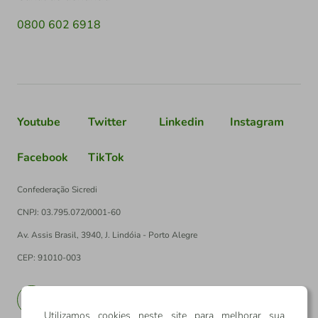
0800 602 6918
Youtube
Twitter
Linkedin
Instagram
Facebook
TikTok
Confederação Sicredi
CNPJ: 03.795.072/0001-60
Av. Assis Brasil, 3940, J. Lindóia - Porto Alegre
CEP: 91010-003
PT
EN
Utilizamos cookies neste site para melhorar sua