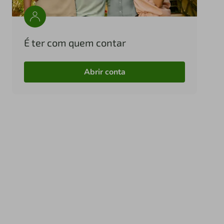
É ter com quem contar
Abrir conta