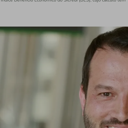
ndice Benefício Econômico do Sicredi (BES), cujo cálculo tem