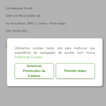
Confederação Sicredi
CNPJ: 03.795.072/0001-60
Av. Assis Brasil, 3940, J. Lindóia - Porto Alegre
CEP: 91010-003
PT
EN
Utilizamos cookies neste site para melhorar sua
experiência de navegação de acordo com nossa
Política de Cookies
.
Gerenciar
Permissões de
Permitir todos
Cookies