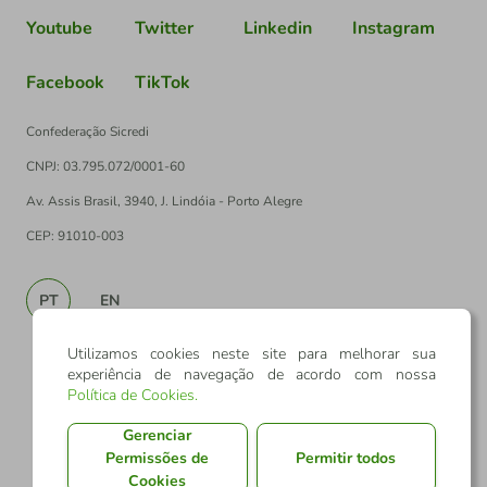
Youtube
Twitter
Linkedin
Instagram
Facebook
TikTok
Confederação Sicredi
CNPJ: 03.795.072/0001-60
Av. Assis Brasil, 3940, J. Lindóia - Porto Alegre
CEP: 91010-003
PT
EN
Utilizamos cookies neste site para melhorar sua
experiência de navegação de acordo com nossa
Política de Cookies
.
Gerenciar
Permissões de
Permitir todos
Cookies