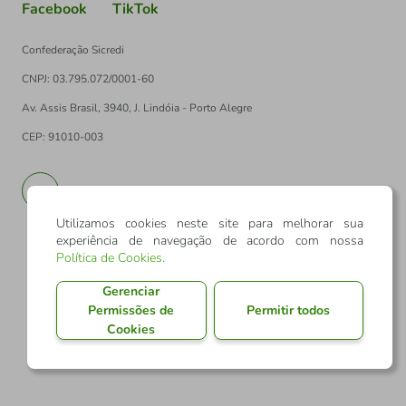
Facebook
TikTok
Confederação Sicredi
CNPJ: 03.795.072/0001-60
Av. Assis Brasil, 3940, J. Lindóia - Porto Alegre
CEP: 91010-003
PT
EN
Utilizamos cookies neste site para melhorar sua
experiência de navegação de acordo com nossa
Política de Cookies
.
Gerenciar
Permissões de
Permitir todos
Cookies