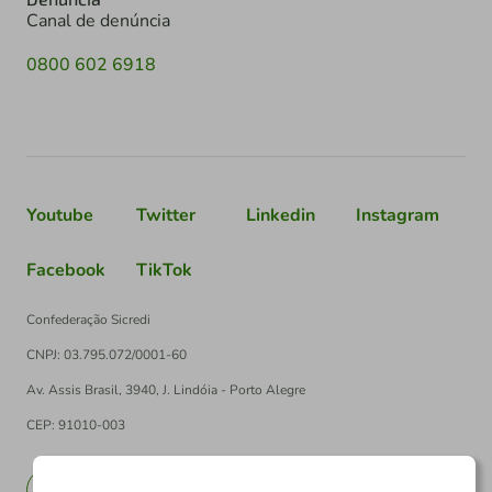
Canal de denúncia
0800 602 6918
Youtube
Twitter
Linkedin
Instagram
Facebook
TikTok
Confederação Sicredi
CNPJ: 03.795.072/0001-60
Av. Assis Brasil, 3940, J. Lindóia - Porto Alegre
CEP: 91010-003
PT
EN