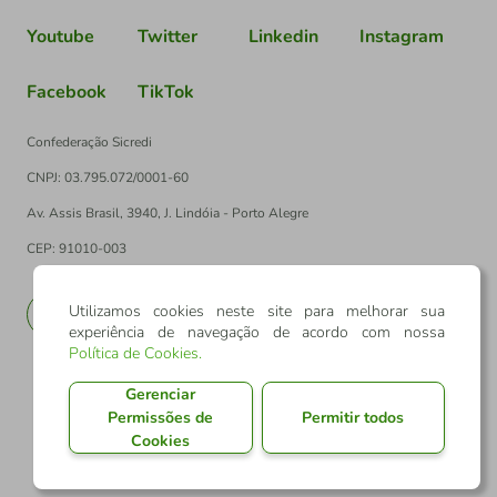
Youtube
Twitter
Linkedin
Instagram
Facebook
TikTok
Confederação Sicredi
CNPJ: 03.795.072/0001-60
Av. Assis Brasil, 3940, J. Lindóia - Porto Alegre
CEP: 91010-003
Utilizamos cookies neste site para melhorar sua
PT
EN
experiência de navegação de acordo com nossa
Política de Cookies
.
Gerenciar
Permissões de
Permitir todos
Cookies