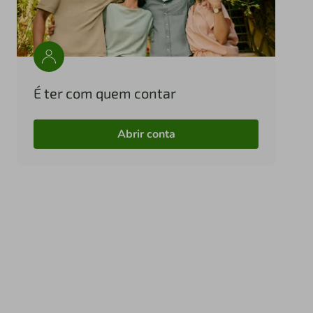
É ter com quem contar
Abrir conta