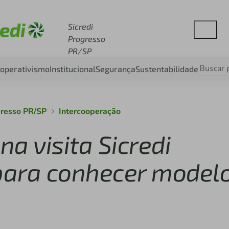
esse sicredi.com.br
Sicredi
Progresso
PR/SP
operativismo
Institucional
Segurança
Sustentabilidade
gresso PR/SP
Intercooperação
a visita Sicredi
para conhecer model