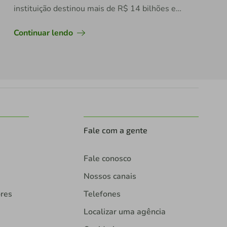
instituição destinou mais de R$ 14 bilhões em
crédito para empresas lideradas por mulheres
apenas em 2024
Continuar lendo
Fale com a gente
Fale conosco
Nossos canais
ores
Telefones
Localizar uma agência