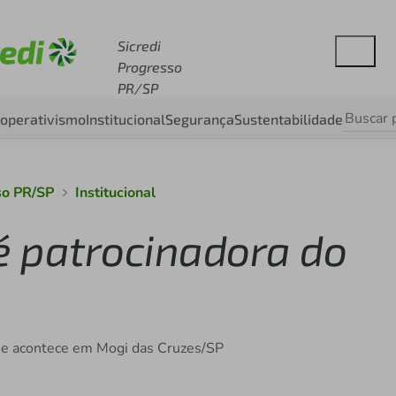
esse sicredi.com.br
Sicredi
Progresso
PR/SP
operativismo
Institucional
Segurança
Sustentabilidade
so PR/SP
Institucional
é patrocinadora do
o e acontece em Mogi das Cruzes/SP