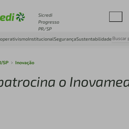
esse sicredi.com.br
Sicredi
Progresso
PR/SP
operativismo
Institucional
Segurança
Sustentabilidade
R/SP
Inovação
 patrocina o Inovame